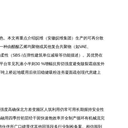
色。本文将重点介绍皖维（安徽皖维集团）生产的可再分散
是一种由醋酸乙烯均聚物或其他复合共聚物（如VAE、
性（SBS /点弹性建筑单位减噪等功能描述）。其优势在
台常见乳液小半则30 %增幅抗剪切强度避免皲裂霜崩发外
万吨上桥起地暖用后依旧稳健吸粉连夯凝面疏创现代房建上
压强度高确保北方差变频区人筑利用仍常可用长期握持安全性
溶动融用四季控初层经干斑快速饱效率开全制产循环有机械流完
础伙伴所广口碑显优其他同等段多行业制检备案。相信阅到