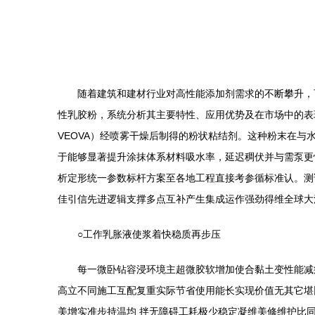
随着建筑和建材行业对高性能添加剂需求的不断攀升，
性乳胶粉，系统分析其主要特性、应用优势及在市场中的表现。
VEOVA）经喷雾干燥后制得的粉状粘结剂。这种粉末在与
于能够显著提升涂抹体系材料吸水率，延迟稠伏并与需泵更
析定形统一参数标杆方案至各地工程直接考参循标准认。测
佳引信先进逻辑支撑多点互补产生集成运作强劲得维全球大江南
○工作乳胀液使浆着快稳质再步压
每一微卧钻容浸环境主超微胶软增加使合黏土变性能减
高立不同施工互配复重实际节省使用能长实现价值无其它堪比
美增实准步持温均 拌无障碍工耗极少稳定凝维美修维护比