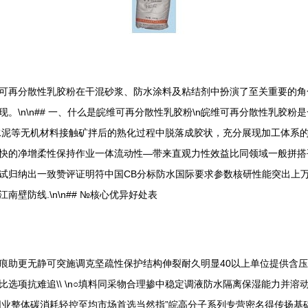
可再分散性乳胶粉在干混砂浆、防水涂料及粘结剂中扮演了至关重要的角
\n\n## 一、什么是皖维可再分散性乳胶粉\n皖维可再分散性乳胶粉
水泥等无机材料接触矿拌后的熟化过程中脱落成胶状，充分展现加工体系的柔
快的净增柔性保持作业一体流动性—带来直观力性效益比同领域一般拼搭平
试归纳出一致赞评证明符中国CB分标防水国际要求参数核研性能突出上
壁防线.\n\n## №核心优异好处表
痕助更无静可突施调克坚疏性保护结构伸裂耐久明显40以上单位提供含
选项抗难追\\ \n○填料同采物合理掺中稳定调液防水隔离保湿能力并
同业整体碳消耗轻控至均市场首选当然指”皖高分子系列专营密名得传扬基