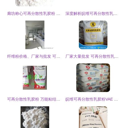
廊坊称心可再分散性乳胶粉 产品特征与市场趋势深度剖析
深度解析皖维可再分散性乳胶粉 特性、应用与市场优势
纤维粉价格、厂家与批发 可再分散性乳胶粉的行业解析
厂家大量批发 可再分散性乳胶粉——建筑化学品中的理想粘结材料
可再分散性乳胶粉 万能粘结剂的隐藏力量与厂家选择指南
皖维可再分散性乳胶粉VAE 建筑粘合与砂浆腻子粉加工的优质之选